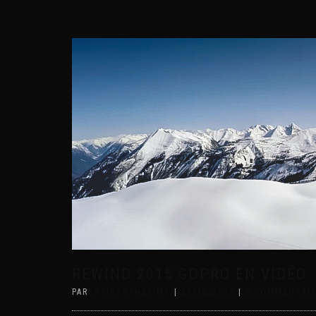
REWIND 2015 GOPRO EN VIDÉO
PAR
CHRISTOPHER MT
|
27/12/2015
|
0 COMMENTAI