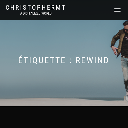
CHRISTOPHERMT
DÉPLIER
A DIGITALIZED WORLD
LA
NAVIGATI
ÉTIQUETTE :
REWIND