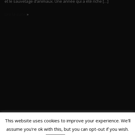
et le sauvetage d’animaux. Une année qui a été riche […]
Lire la suite
This website uses cookies to improve your experience. We'll
©CHRISTOPHERMT, ALL RIGHTS RESERVED
assume you're ok with this, but you can opt-out if you wish.
ShopIsle
propulsé par
WordPress