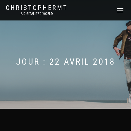
CHRISTOPHERMT
DÉPLIER
A DIGITALIZED WORLD
LA
NAVIGATI
JOUR :
22 AVRIL 2018