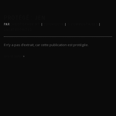
PROTÉGÉ : JEN
PAR
CHRISTOPHER MT
|
22/04/2018
|
0 COMMENTAIRES
|
UNCATEGORIZED
Il n’y a pas d’extrait, car cette publication est protégée.
Lire la suite