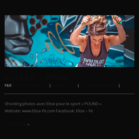
ELISE FIT – POUND
PAR
CHRISTOPHER MT
|
18/07/2017
|
0 COMMENTAIRES
|
DSLR
Shooting photos avec Elise pour le sport « POUND ».
Website: www.Elise-Fit.com Facebook: Elise – Fit
Lire la suite