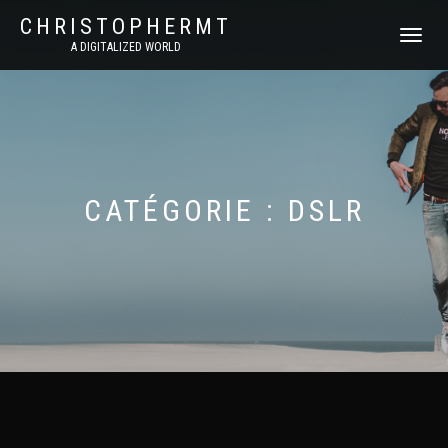
CHRISTOPHERMT
DÉPLIER
A DIGITALIZED WORLD
LA
NAVIGATI
CATÉGORIE :
DSLR