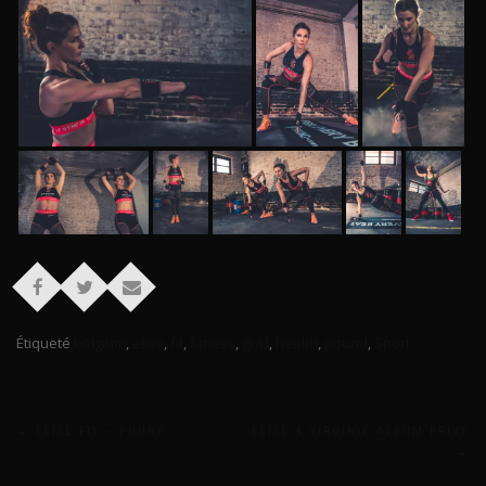
Étiqueté
belgium
,
elise
,
fit
,
fitness
,
graf
,
health
,
pound
,
Sport
Navigation
←
ELISE FIT – POUND
ELISE & VIRGINIE ALBUM PRIVE
→