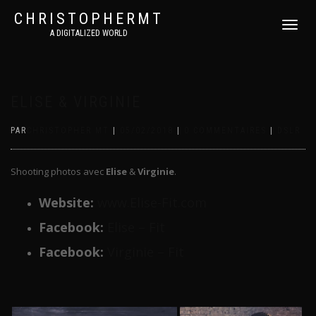
CHRISTOPHERMT
DÉPLIER
A DIGITALIZED WORLD
LA
NAVIGATI
ELISE & VIRGINIE
PAR
CHRISTOPHER MT
|
05/02/2018
|
0 COMMENTAIRES
|
DSLR
Shooting photos avec
Elise
&
Virginie
.
Website:
www.Elise-Fit.com
Facebook:
Elise – Fit
Facebook:
Virginie – Fit