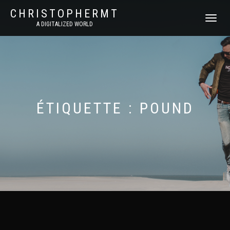
CHRISTOPHERMT
DÉPLIER
A DIGITALIZED WORLD
LA
NAVIGATI
ÉTIQUETTE :
POUND