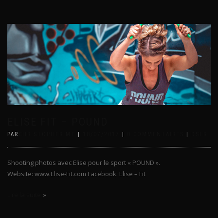
ELISE FIT – POUND
PAR
CHRISTOPHER MT
|
18/07/2017
|
0 COMMENTAIRES
|
DSLR
Shooting photos avec Elise pour le sport « POUND ».
Website: www.Elise-Fit.com Facebook: Elise – Fit
Lire la suite